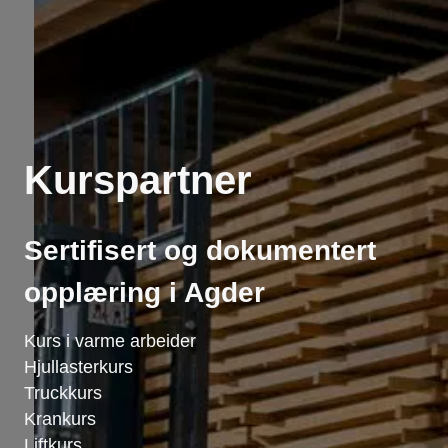
Kurspartner
Sertifisert og dokumentert
opplæring i Agder
Kurs i varme arbeider
Hjullasterkurs
Truckkurs
Krankurs
Liftkurs