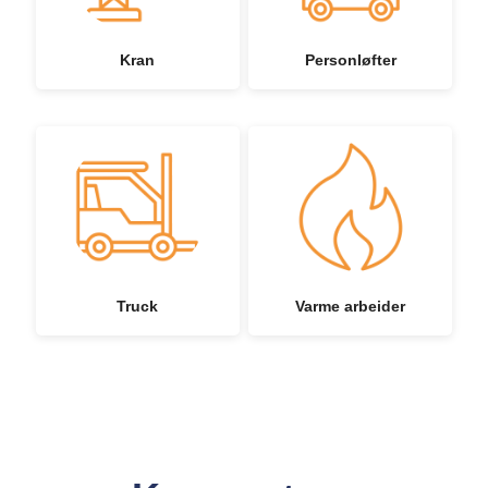
Kran
Personløfter
Truck
Varme arbeider