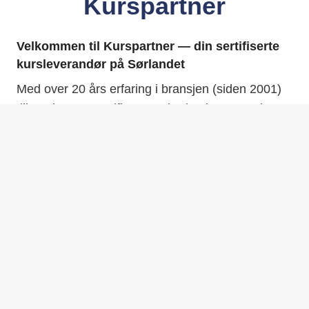
Kurspartner
Velkommen til Kurspartner — din sertifiserte
kursleverandør på Sørlandet
Med over 20 års erfaring i bransjen (siden 2001)
tilbyr vi trygg, sertifisert opplæring innen truck,
kran, lift, hjullaster, varmt arbeid og løfteredskap.
Kurspartner er godkjent opplæringsbedrift med
sertifisering fra ASAS Sertifisering, og holder kurs
over hele Sørlandet. Våre instruktører har solid
bakgrunn fra industri, operatøropplæring og
brannvern — noe som gir deg trygghet for at du
får opplæring med høy kvalitet og reell
yrkeserfaring.
Enten du trenger sertifikat for truck, traverskran,